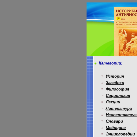
Категории:
История
Загадоки
Философия
Социология
Лекции
Литература
Налогоплател
Словари
Медицина
Энциклопедии