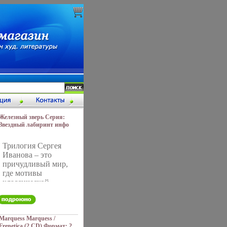
Железный зверь Серия:
Звездный лабиринт инфо
1494g.
Трилогия Сергея
Иванова – это
причудливый мир,
где мотивы
классической
фэнтези и
приключенческой
фантастики
переплелись
Marquess Marquess /
Frenetica (2 CD) Формат: 2