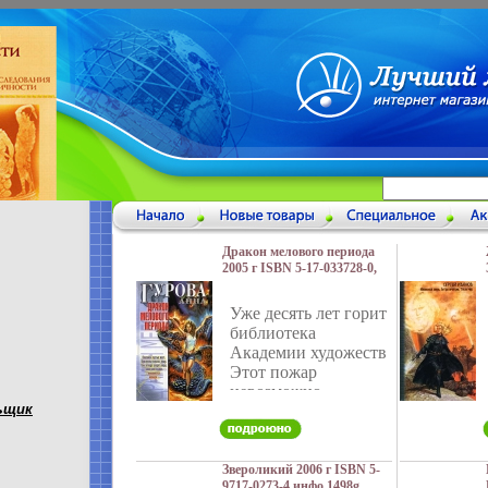
Дракон мелового периода
2005 г ISBN 5-17-033728-0,
5-9725-0030-2 инфо 1490g.
Уже десять лет горит
библиотека
Академии художеств
Этот пожар
невозможно
ьщик
потушить, поэтому в
тайные
книгохранилища,
уходящие на много
Звероликий 2006 г ISBN 5-
9717-0273-4 инфо 1498g.