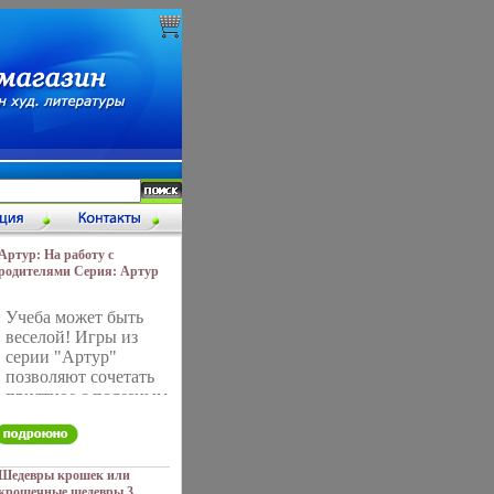
Артур: На работу с
родителями Серия: Артур
(Букашка) инфо 3637g.
Учеба может быть
веселой! Игры из
серии "Артур"
позволяют сочетать
приятное с полезным
- узнавать новое,
приобретать
полезные умения и
при этом
Шедевры крошек или
крошечные шедевры 3