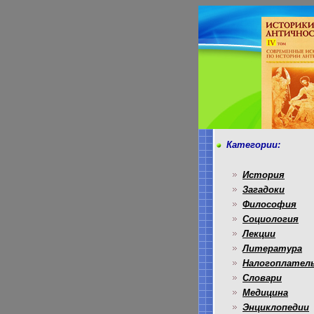
Категории:
История
Загадоки
Философия
Социология
Лекции
Литература
Налогоплател
Словари
Медицина
Энциклопедии