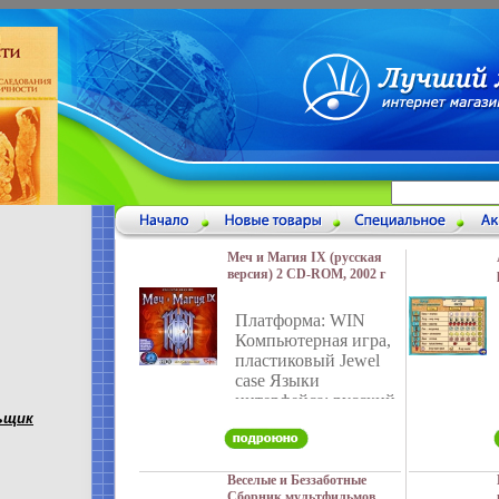
Меч и Магия IX (русская
версия) 2 CD-ROM, 2002 г
Издатели: Бука, The 3DO
Company пластиковый
Платформа: WIN
Jewel case Что делать, если
Компьютерная игра,
программа не запускается?
инфо 3475g.
пластиковый Jewel
case Языки
интерфейса: русский
ьщик
О программе Одна из
самых лучших
фэнтезийных
ролевых игр
Веселые и Беззаботные
Сборник мультфильмов