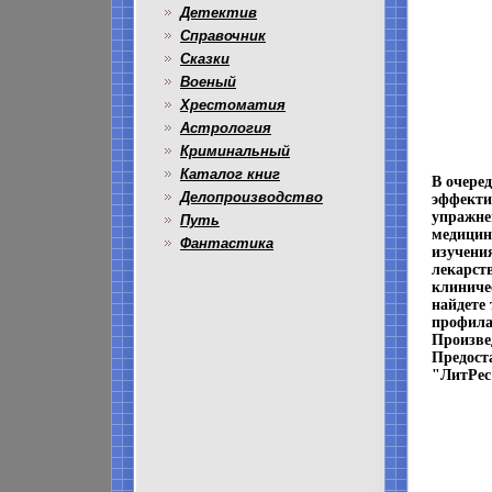
Детектив
Справочник
Сказки
Военый
Хрестоматия
Астрология
Криминальный
Каталог книг
В очере
Делопроизводство
эффекти
упражне
Путь
медицин
Фантастика
изучени
лекарст
клиниче
найдете 
профила
Произве
Предост
"ЛитРес