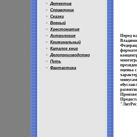
Детектив
Справочник
Сказки
Военый
Хрестоматия
Астрология
Перед в
Владими
Криминальный
Федерац
Каталог книг
формате
Делопроизводство
концент
многогр
Путь
президе
Фантастика
оценка с
характе
минусам
обуслав
развити
Произве
Предост
"ЛитРес