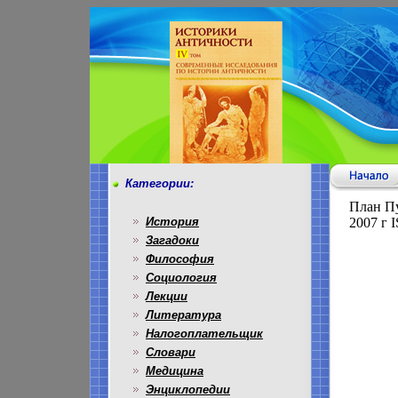
Категории:
План Пу
История
2007 г 
Загадоки
Философия
Социология
Лекции
Литература
Налогоплательщик
Словари
Медицина
Энциклопедии