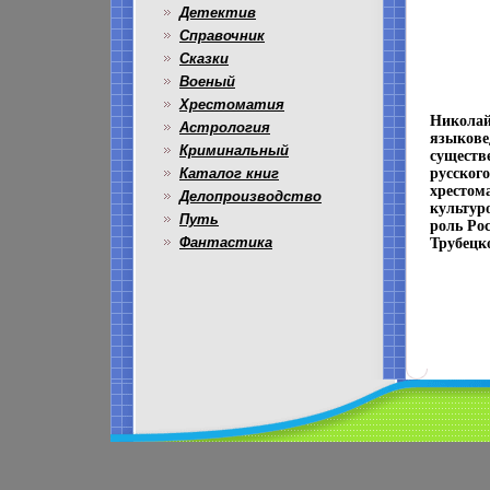
Детектив
Справочник
Сказки
Военый
Хрестоматия
Николай
Астрология
языковед
Криминальный
существ
Каталог книг
русског
хрестом
Делопроизводство
культур
Путь
роль Ро
Фантастика
Трубецк