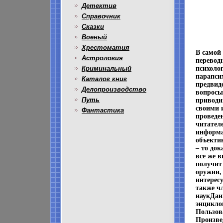
Детектив
Справочник
Сказки
Военый
Хрестоматия
В самой
Астрология
перевод
Криминальный
психоло
парапси
Каталог книг
предвид
Делопроизводство
вопросы
Путь
приводи
своими 
Фантастика
проведе
читател
информа
объекти
– то док
все же 
получит
оружии, 
интересу
также ч
наукДан
энцикло
Пользов
Произве