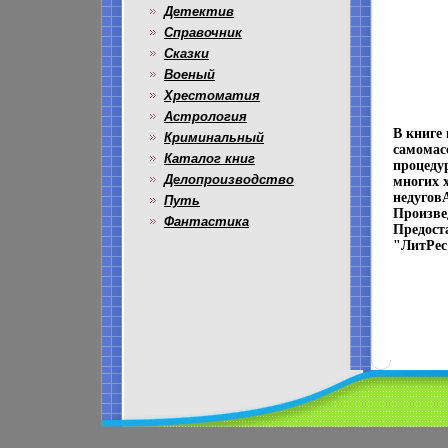
Детектив
Справочник
Сказки
Военый
Хрестоматия
Астрология
В книге
Криминальный
самомас
Каталог книг
процеду
Делопроизводство
многих 
недугов
Путь
Произве
Фантастика
Предост
"ЛитРес