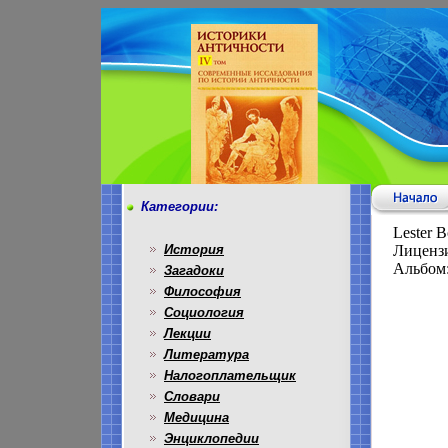
Категории:
Lester 
История
Лицензи
Альбом:
Загадоки
Философия
Социология
Лекции
Литература
Налогоплательщик
Словари
Медицина
Энциклопедии