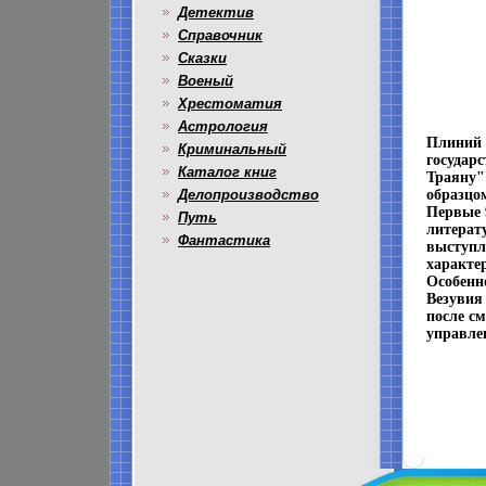
Детектив
Справочник
Сказки
Военый
Хрестоматия
Астрология
Плиний 
Криминальный
государ
Каталог книг
Траяну" 
Делопроизводство
образцо
Первые 
Путь
литерат
Фантастика
выступл
характе
Особенн
Везувия
после с
управле