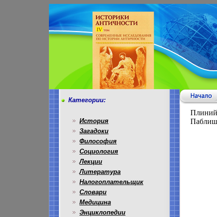
Категории:
Плиний
История
Паблиши
Загадоки
Философия
Социология
Лекции
Литература
Налогоплательщик
Словари
Медицина
Энциклопедии