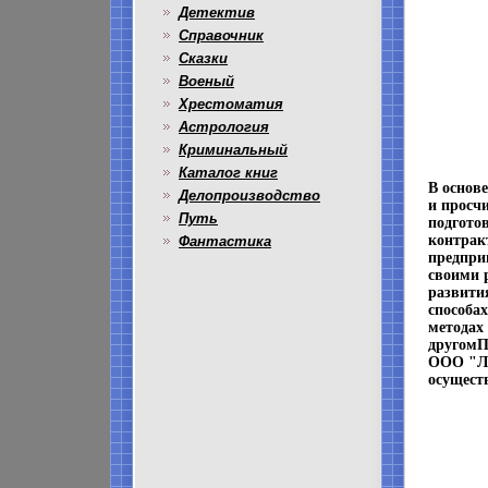
Детектив
Справочник
Сказки
Военый
Хрестоматия
Астрология
Криминальный
Каталог книг
В основ
Делопроизводство
и просч
Путь
подгото
контрак
Фантастика
предпри
своими 
развити
способа
методах 
другомП
ООО "Ли
осущест