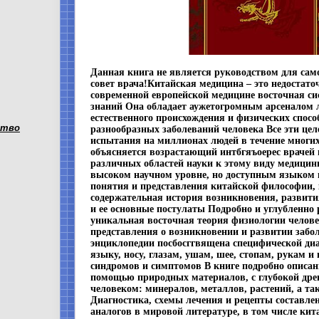
Данная книга не является руководством для сам
совет врача!Китайская медицина – это недостато
современной европейской медицине восточная с
знаний Она обладает аужетогромным арсеналом 
естественного происхождения и физических спос
ство
разнообразных заболеваний человека Все эти це
испытания на миллионах людей в течение многи
объясняется возрастающий интбгяъоерес врачей 
различных областей науки к этому виду медици
высоком научном уровне, но доступным языком
понятия и представления китайской философии, 
содержательная история возникновения, развит
и ее основные постулаты Подробно и углубленно
уникальная восточная теория физиологии челове
представления о возникновении и развитии заб
энциклопедии посбосггвящена специфической диа
языку, носу, глазам, ушам, шее, стопам, рукам и
синдромов и симптомов В книге подробно описан
помощью природных материалов, с глубокой др
человеком: минералов, металлов, растений, а та
Диагностика, схемы лечения и рецепты составле
аналогов в мировой литературе, в том числе кита