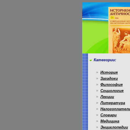
Категории:
История
Загадоки
Философия
Социология
Лекции
Литература
Налогоплател
Словари
Медицина
Энциклопедии