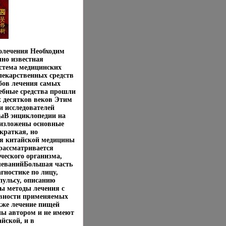
олечения Необходим
чно известная
истема медицинских
лекарственных средств
обов лечения самых
лебные средства прошли
х десятков веков Этим
и исследователей
ныВ энциклопедии на
 изложены основные
краткая, но
ия китайской медицины
 рассматривается
ческого организма,
олеванийБольшая часть
гностике по лицу,
 пульсу, описанию
ы методы лечения с
евности применяемых
кже лечение пищей
ны автором и не имеют
йской, и в