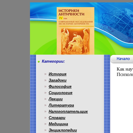
Категории:
Как нау
История
Психоло
Загадоки
Философия
Социология
Лекции
Литература
Налогоплательщик
Словари
Медицина
Энциклопедии