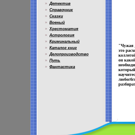
Детектив
Справочник
Сказки
Военый
Хрестоматия
Астрология
Криминальный
"Чужая 
Каталог книг
это рас
Делопроизводство
коллего
он какой
Путь
необход
Фантастика
который
научите
любогбг
разбира