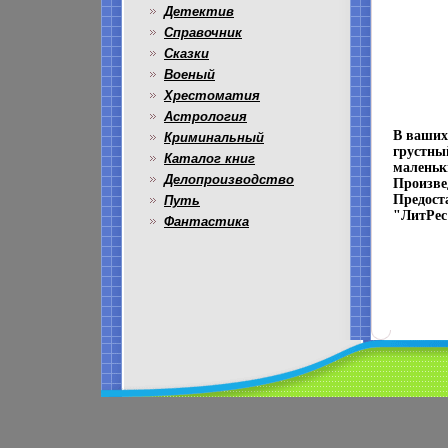
Детектив
Справочник
Сказки
Военый
Хрестоматия
Астрология
В ваших
Криминальный
грустны
Каталог книг
маленьк
Делопроизводство
Произве
Предост
Путь
"ЛитРес
Фантастика