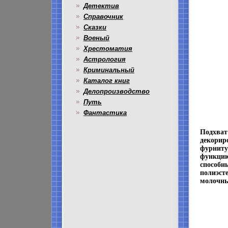
Детектив
Справочник
Сказки
Военый
Хрестоматия
Астрология
Криминальный
Каталог книг
Делопроизводство
Путь
Фантастика
Подхват 
декорир
фурниту
функцию
способн
полиэст
молочны