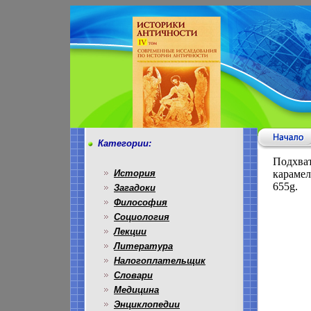
Категории:
Подхват
История
карамел
655g.
Загадоки
Философия
Социология
Лекции
Литература
Налогоплательщик
Словари
Медицина
Энциклопедии