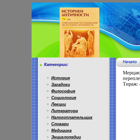
Категории:
Мерцающ
История
перепле
Тираж: 
Загадоки
Философия
Социология
Лекции
Литература
Налогоплательщик
Словари
Медицина
Энциклопедии