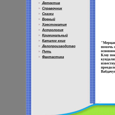
Детектив
Справочник
Сказки
Военый
Хрестоматия
Астрология
Криминальный
Каталог книг
"Мерцаю
Делопроизводство
помочь 
основно
Путь
Клоу по
Фантастика
кундали
известн
преодол
Baбдачу