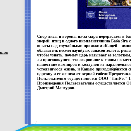
Спор лисы и вороны из-за сыра перерастает в ба
зверей, птиц и одного инопланетянина Баба Яга 
опыты над случайными прохожимиКащей – имп
обладатель несметнауийуых запасов золота, реша
ство
чтобы узнать, почему царь называет ее золотком,
ли присовокупить это сокровище к своим несме
нашествие вампиров и колдунов из параллельно
устоявшуюся жизнь, и Кащею приходибдбнэтся 
царевну и ее жениха от верной гибелиПредостав
Пользователям осуществляется ООО "ЛитРес" П
Произведения Пользователям осуществляется 
Дмитрий Мансуров.