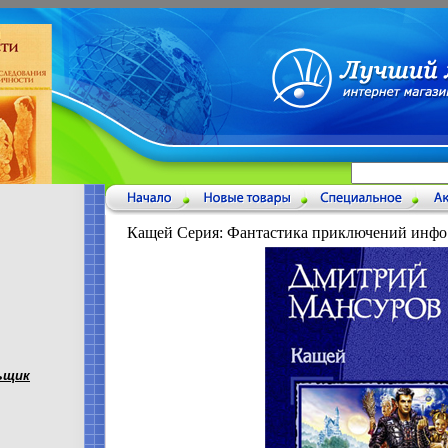
Кащей Серия: Фантастика приключений инфо
ьщик