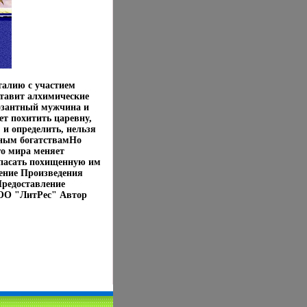
талию с участием
ставит алхимические
озантный мужчина и
ет похитить царевну,
 и определить, нельзя
тным богатствамНо
го мира меняет
спасать похищенную им
ление Произведения
редоставление
ООО "ЛитРес" Автор