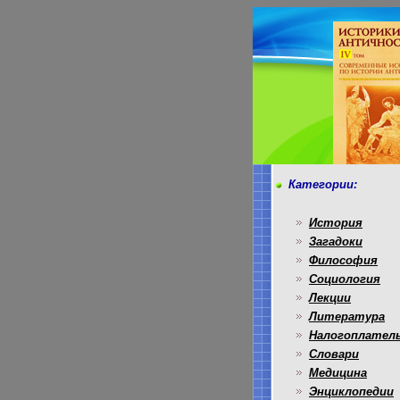
Категории:
История
Загадоки
Философия
Социология
Лекции
Литература
Налогоплател
Словари
Медицина
Энциклопедии