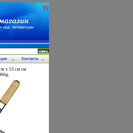
см х 53 см см
966g.