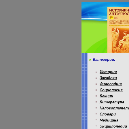
Категории:
История
Загадоки
Философия
Социология
Лекции
Литература
Налогоплател
Словари
Медицина
Энциклопедии