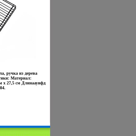
а, ручка из дерева
тики: Материал:
м х 27,5 см Длинаауифд
04.