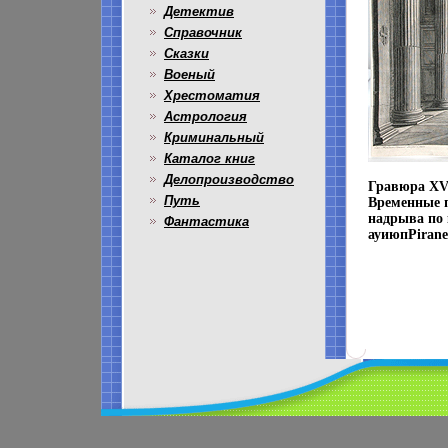
Детектив
Справочник
Сказки
Военый
Хрестоматия
Астрология
Криминальный
Каталог книг
Делопроизводство
Гравюра XVI
Путь
Временные п
надрыва по 
Фантастика
ауиюпPirane