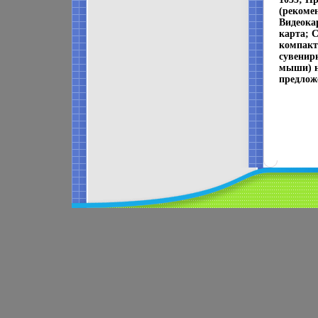
(рекомен
Видеока
карта; С
компакт
сувенир
мыши) на
предлож