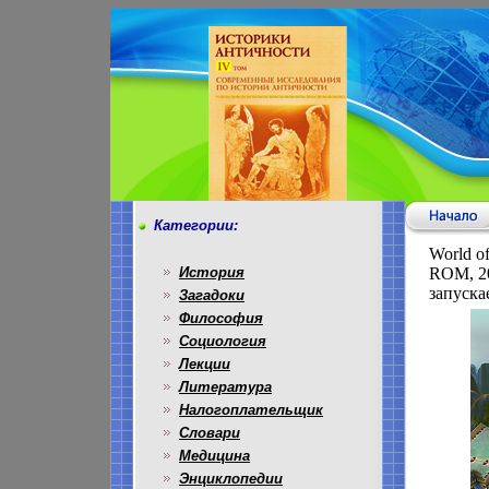
Категории:
World o
История
ROM, 20
запуска
Загадоки
Философия
Социология
Лекции
Литература
Налогоплательщик
Словари
Медицина
Энциклопедии