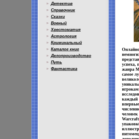
Детектив
Справочник
Сказки
Военый
Хрестоматия
Астрология
Криминальный
Каталог книг
Онлайно
немноги
Делопроизводство
представ
Путь
успеха,
Фантастика
жанра MM
самое л
великол
уникаль
игрокам
исследо
каждый 
впервые
численно
человек
Warcraf
упаковк
иллюстр
питомец
дополни