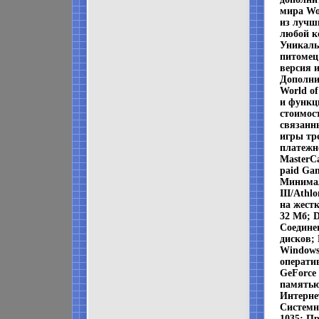
мира Wor
из лучш
любой к
Уникаль
питомец
версия 
Дополни
World of
и функц
стоимос
связанн
игры тр
платежно
MasterCa
paid Ga
Минимал
III/Athl
на жест
32 Мб; D
Соединен
дисков;
Windows 
операти
GeForce
памятью 
Интерне
Системн
1035; П