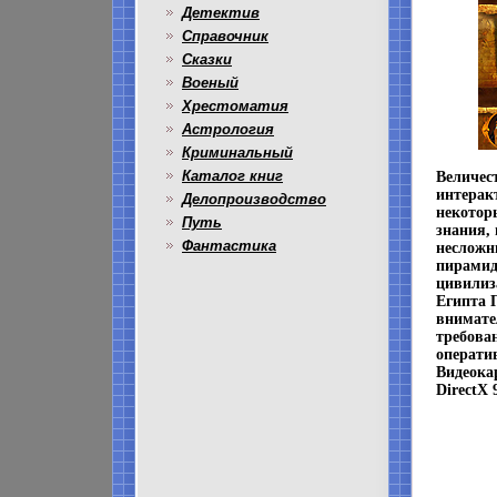
Детектив
Справочник
Сказки
Военый
Хрестоматия
Астрология
Криминальный
Каталог книг
Величес
интерак
Делопроизводство
некотор
Путь
знания, 
Фантастика
несложн
пирамид
цивилиз
Египта 
внимате
требова
операти
Видеока
DirectX