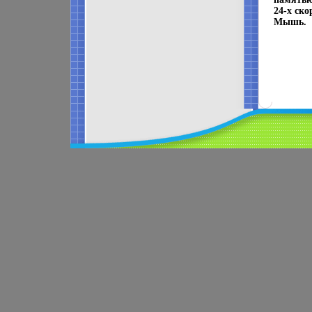
24-х ск
Мышь.