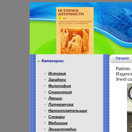
Категории:
Patriot
История
Издател
Jewel c
Загадоки
Философия
Социология
Лекции
Литература
Налогоплательщик
Словари
Медицина
Энциклопедии