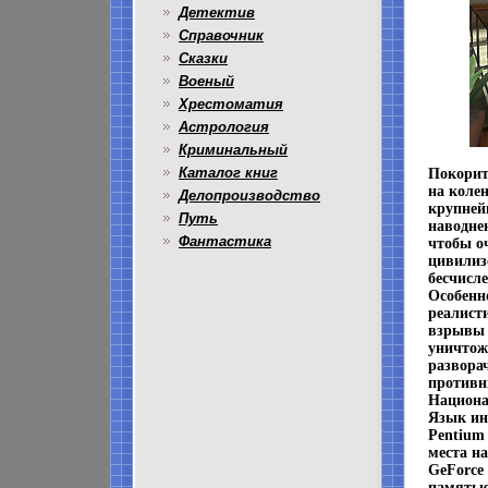
Детектив
Справочник
Сказки
Военый
Хрестоматия
Астрология
Криминальный
Каталог книг
Покорит
на коле
Делопроизводство
крупней
Путь
наводне
Фантастика
чтобы о
цивилиз
бесчисл
Особенн
реалист
взрывы 
уничтож
развора
противн
Национа
Язык ин
Pentium 
места на
GeForce
памятью 