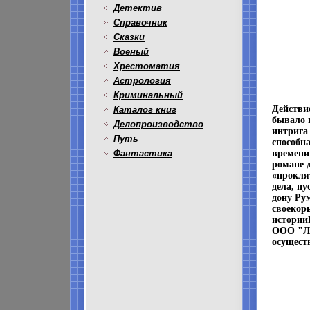
Детектив
Справочник
Сказки
Военый
Хрестоматия
Астрология
Криминальный
Действи
Каталог книг
бывало 
Делопроизводство
интрига
Путь
способн
Фантастика
времени
романе д
«прокля
дела, п
дону Ру
своекоры
истории
ООО "Ли
осущест