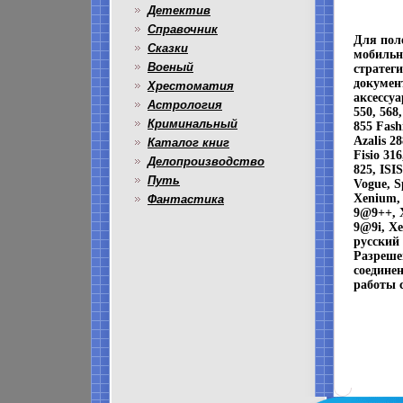
Детектив
Справочник
Для пол
Сказки
мобильн
Военый
стратеги
докумен
Хрестоматия
аксессуа
Астрология
550, 568,
Криминальный
855 Fash
Azalis 28
Каталог книг
Fisio 316
Делопроизводство
825, ISI
Путь
Vogue, S
Xenium,
Фантастика
9@9++, 
9@9i, X
русский
Разрешен
соедине
работы 