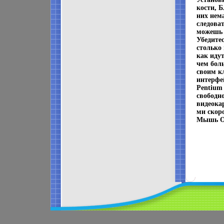
кости, 
них нем
следова
можешь к
Убедитес
столько
как идут
чем бол
своим к
интерфе
Pentium
свободно
видеокар
ми скор
Мышь Оф