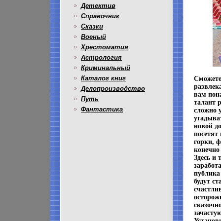
Детектив
Справочник
Сказки
Военый
Хрестоматия
Астрология
Криминальный
Каталог книг
Сможете
развлек
Делопроизводство
вам пон
Путь
талант р
Фантастика
сложно 
угадыва
новой д
посетят
горки, ф
конечно 
Здесь и 
заработ
публика
будут с
счастлив
осторож
сказочн
зачастую
Установ