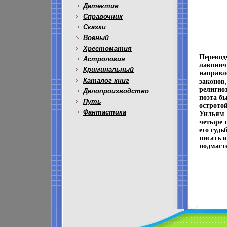
Детектив
Справочник
Сказки
Военый
Хрестоматия
Перевод
Астрология
лаконич
Криминальный
направл
Каталог книг
законов
религио
Делопроизводство
поэта б
Путь
острото
Фантастика
Уильям 
четыре 
его судь
писать и
подмасте