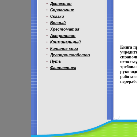
Детектив
Справочник
Сказки
Военый
Хрестоматия
Астрология
Криминальный
Книга п
Каталог книг
учредит
Делопроизводство
справоч
Путь
использ
требова
Фантастика
руковод
работаю
перераб