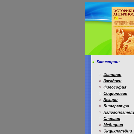
Категории:
История
Загадоки
Философия
Социология
Лекции
Литература
Налогоплател
Словари
Медицина
Энциклопедии