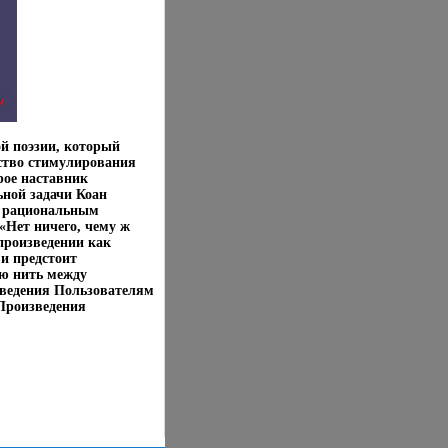
й поэзии, который
дство стимулирования
рое наставник
ьной задачи Коан
ь рациональным
«Нет ничего, чему ж
 произведении как
 и предстоит
ю нить между
зведения Пользователям
Произведения