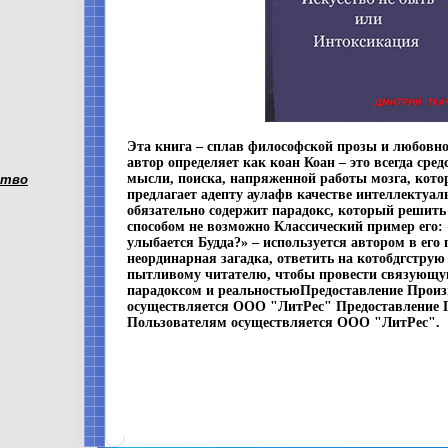
Эта книга – сплав философской прозы и любовно
автор определяет как коан Коан – это всегда сре
мысли, поиска, напряженной работы мозга, кото
ство
предлагает адепту аулафв качестве интеллектуал
обязательно содержит парадокс, который решит
способом не возможно Классический пример его: 
улыбается Будда?» – используется автором в его
неординарная загадка, ответить на котобдгструю
пытливому читателю, чтобы провести связующу
парадоксом и реальностьюПредоставление Прои
осуществляется ООО "ЛитРес" Предоставление 
Пользователям осуществляется ООО "ЛитРес".