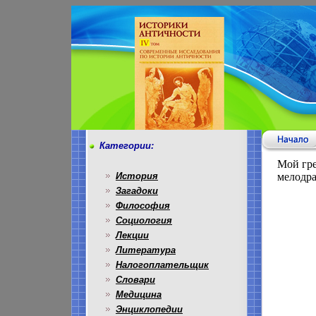
Категории:
Мой гре
История
мелодра
Загадоки
Философия
Социология
Лекции
Литература
Налогоплательщик
Словари
Медицина
Энциклопедии