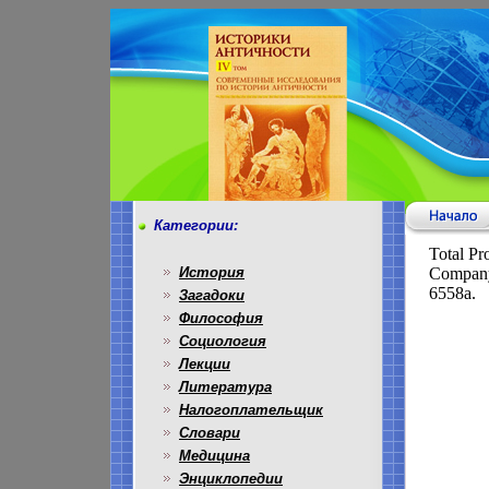
Категории:
Total Pr
История
Company
6558a.
Загадоки
Философия
Социология
Лекции
Литература
Налогоплательщик
Словари
Медицина
Энциклопедии