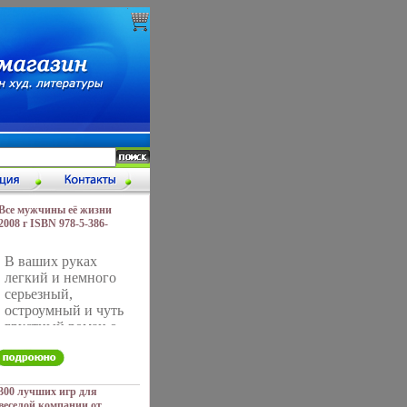
Все мужчины её жизни
2008 г ISBN 978-5-386-
00724-9 инфо 5508a.
В ваших руках
легкий и немного
серьезный,
остроумный и чуть
грустный роман о
женщине «слегка за
тридцать» О ее
больших победах и
маленьких
300 лучших игр для
веселой компании от