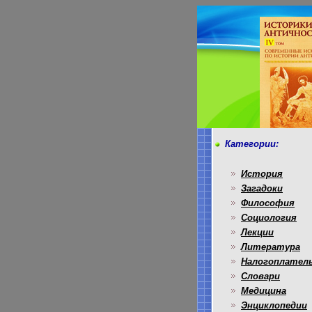
Категории:
История
Загадоки
Философия
Социология
Лекции
Литература
Налогоплател
Словари
Медицина
Энциклопедии